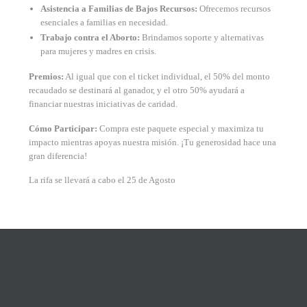
Asistencia a Familias de Bajos Recursos:
Ofrecemos recursos
esenciales a familias en necesidad.
Trabajo contra el Aborto:
Brindamos soporte y alternativas
para mujeres y madres en crisis.
Premios:
Al igual que con el ticket individual, el 50% del monto
recaudado se destinará al ganador, y el otro 50% ayudará a
financiar nuestras iniciativas de caridad.
Cómo Participar:
Compra este paquete especial y maximiza tu
impacto mientras apoyas nuestra misión. ¡Tu generosidad hace una
gran diferencia!
La rifa se llevará a cabo el 25 de Agosto