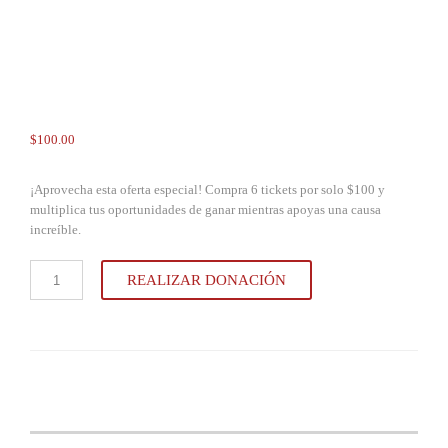
$
100.00
¡Aprovecha esta oferta especial! Compra 6 tickets por solo $100 y
multiplica tus oportunidades de ganar mientras apoyas una causa
increíble.
Paquete
REALIZAR DONACIÓN
Especial
de
6
Tickets
para
la
Rifa
50-