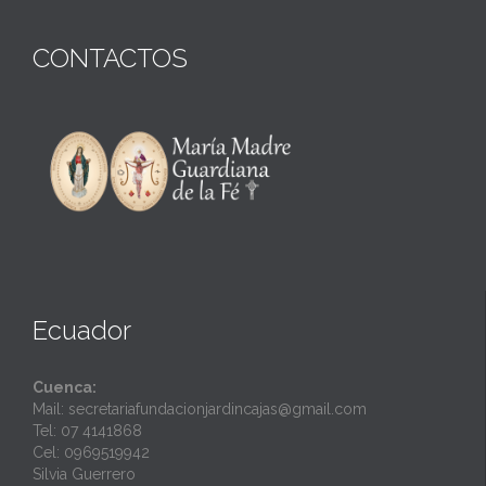
CONTACTOS
Ecuador
Cuenca:
Mail: secretariafundacionjardincajas@gmail.com
Tel: 07 4141868
Cel: 0969519942
Silvia Guerrero