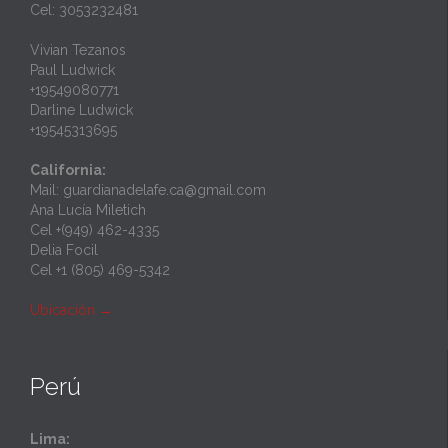
Cel: 3053232481
Vivian Tezanos
Paul Ludwick
+19549080771
Darline Ludwick
+19545313695
California:
Mail: guardianadelafe.ca@gmail.com
Ana Lucía Miletich
Cel +(949) 462-4335
Delia Focil
Cel +1 (805) 469-5342
Ubicación
→
Perú
Lima: