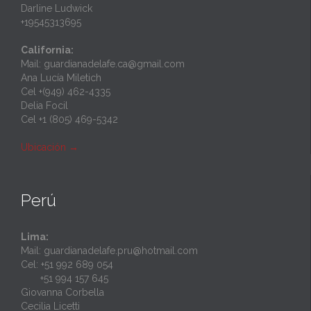
Darline Ludwick
+19545313695
California:
Mail: guardianadelafe.ca@gmail.com
Ana Lucía Miletich
Cel +(949) 462-4335
Delia Focil
Cel +1 (805) 469-5342
Ubicación
→
Perú
Lima:
Mail: guardianadelafe.pru@hotmail.com
Cel: +51 992 689 054
+51 994 157 645
Giovanna Corbella
Cecilia Licetti