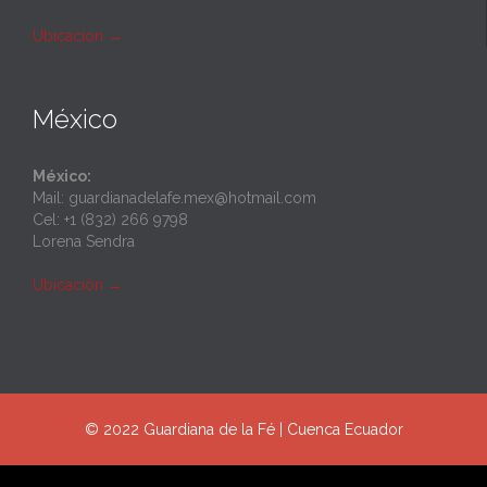
Ubicación
→
México
México:
Mail: guardianadelafe.mex@hotmail.com
Cel: +1 (832) 266 9798
Lorena Sendra
Ubicación
→
© 2022 Guardiana de la Fé | Cuenca Ecuador